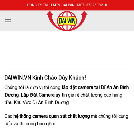
Skip
CÔNG TY TNHH MTV ĐẠI WIN - MST: 3702538210
to
content
Lắp Đặt camera Giám Sát Tại Dĩ An Bình Dương. Lắp Đặt
camera Quan Sát Tại Dĩ An Bình Dương.Lắp Đạt Camera
giám sat dĩ an. Lắp Đặt camera quan sát dĩ an
DAIWIN.VN Kính Chào Qúy Khách!
Chúng tôi là đơn vị thi công
lắp đặt camera tại Dĩ An An Bình
Dương.
Lắp Đăt Camera uy tín
giá rẻ chất lượng cao hàng
đầu Khu Vực Dĩ An Bình Dương.
Các
hệ thống camera quan sát chất lượng
mà chúng tôi cung
cấp và thi công bao gồm :