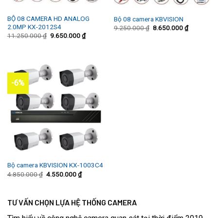
BỘ 08 CAMERA HD ANALOG
Bộ 08 camera KBVISION
2.0MP KX-2012S4
9.250.000
₫
8.650.000
₫
11.250.000
₫
9.650.000
₫
-6%
Bộ camera KBVISION KX-1003C4
4.850.000
₫
4.550.000
₫
TƯ VẤN CHỌN LỰA HỆ THỐNG CAMERA