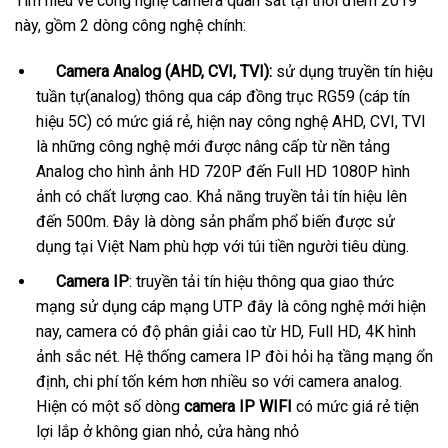
Tìm hiểu về công nghệ camera quan sát tại thời điểm 2019
này, gồm 2 dòng công nghệ chính:
Camera Analog (AHD, CVI, TVI):
sử dụng truyền tín hiệu
tuần tự(analog) thông qua cáp đồng trục RG59 (cáp tín
hiệu 5C) có mức giá rẻ, hiện nay công nghệ AHD, CVI, TVI
là những công nghệ mới được nâng cấp từ nền tảng
Analog cho hình ảnh HD 720P đến Full HD 1080P hình
ảnh có chất lượng cao. Khả năng truyền tải tín hiệu lên
đến 500m. Đây là dòng sản phẩm phổ biến được sử
dụng tại Việt Nam phù hợp với túi tiền người tiêu dùng.
Camera IP
: truyền tải tín hiệu thông qua giao thức
mạng sử dụng cáp mạng UTP đây là công nghệ mới hiện
nay, camera có độ phân giải cao từ HD, Full HD, 4K hình
ảnh sắc nét. Hệ thống camera IP đòi hỏi hạ tầng mạng ổn
định, chi phí tốn kém hơn nhiều so với camera analog.
Hiện có một số dòng
camera IP WIFI
có mức giá rẻ tiện
lợi lắp ở không gian nhỏ, cửa hàng nhỏ