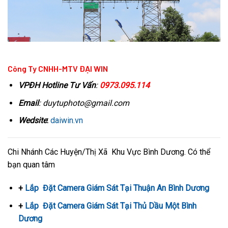
Công Ty CNHH-MTV ĐẠI WIN
VPĐH
Hotline Tư Vấn
:
0973.095.114
Email
: duytuphoto@gmail.com
Wedsite
:
daiwin.vn
Chi Nhánh Các Huyện/Thị Xã Khu Vực Bình Dương. Có thể
bạn quan tâm
+
Lắp Đặt Camera Giám Sát Tại Thuận An Bình Dương
+
Lắp Đặt Camera Giám Sát Tại Thủ Dầu Một Bình
Dương