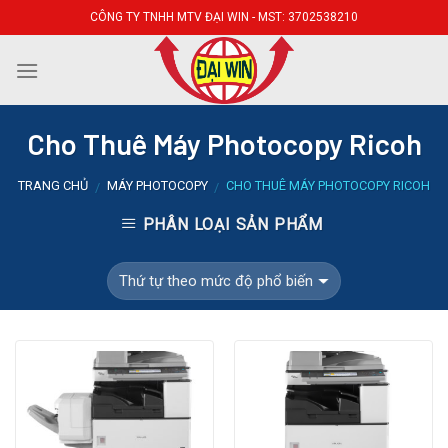
Skip
CÔNG TY TNHH MTV ĐẠI WIN - MST: 3702538210
to
content
Cho Thuê Máy Photocopy Ricoh
TRANG CHỦ
MÁY PHOTOCOPY
CHO THUÊ MÁY PHOTOCOPY RICOH
/
/
PHÂN LOẠI SẢN PHẨM