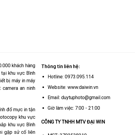
0.000 khách hàng
Thông tin liên hệ:
 tại khu vực Bình
Hotline: 0973.095.114
iết bị máy in máy
Website: www.daiwin.vn
 camera an ninh
Email: duytuphoto@gmail.com
Giờ làm việc: 7:00 - 21:00
ính đổ mực in tận
hotocopy khu vực
CÔNG TY TNHH MTV ĐẠI WIN
khắp khu vực Bình
i gặp sử cố liên