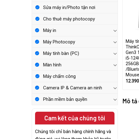
Sửa máy in/Photo tận nơi
Cho thuê máy photocopy
Máy in
Máy t
Máy Photocopy
Think
Gen3 
Máy tính bàn (PC)
i5-12
256GB
Màn hình
/Bluet
Mouse
Máy chấm công
12.39
Camera IP & Camera an ninh
Phần mềm bản quyền
Mô tả
Cam kết của chúng tôi
Chúng tôi chỉ bán hàng chính hãng và