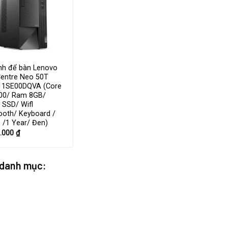
ính để bàn Lenovo
Centre Neo 50T
11SE00DQVA (Core
400/ Ram 8GB/
 SSD/ Wifl
ooth/ Keyboard /
 /1 Year/ Đen)
0.000
₫
 danh mục: