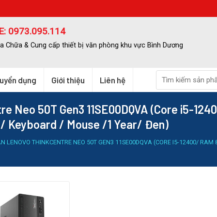
: 0973.095.114
a Chữa & Cung cấp thiết bị văn phòng khu vực Bình Dương
uyển dụng
Giới thiệu
Liên hệ
entre Neo 50T Gen3 11SE00DQVA (Core i5-12
/ Keyboard / Mouse /1 Year/ Đen)
BÀN LENOVO THINKCENTRE NEO 50T GEN3 11SE00DQVA (CORE I5-12400/ RAM 