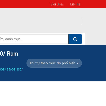
Giới thiệu
Liên hệ
400/ Ram
8GB/ 256GB SSD/