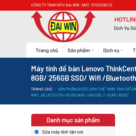
Skip
CÔNG TY TNHH MTV ĐẠI WIN - MST: 3702538210
to
content
HOTLINE
Dịch Vụ Sử
Trang chủ
Sản phẩm
Dịch vụ
T
Máy tính để bàn Lenovo ThinkC
8GB/ 256GB SSD/ Wifl /Bluetooth
TRANG CHỦ
SẢN PHẨM ĐƯỢC GẮN THẺ “MÁY TÍNH ĐỂ 
/
WIFL /BLUETOOTH/ KEYBOARD / MOUSE /1 YEAR/ ĐEN)”
Danh mục sản phẩm
Sửa máy tính tận nơi