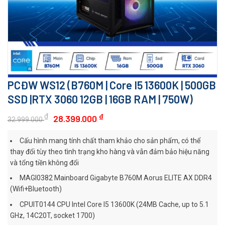
PCĐW WS12 (B760M | Core I5 13600K | 500GB
SSD |RTX 3060 12GB | 16GB RAM | 750W)
₫
₫
28.399.000
32.999.000
Cấu hình mang tính chất tham khảo cho sản phẩm, có thể
thay đổi tùy theo tình trạng kho hàng và vẫn đảm bảo hiệu năng
và tổng tiền không đổi
MAGI0382 Mainboard Gigabyte B760M Aorus ELITE AX DDR4
(Wifi+Bluetooth)
CPUIT0144 CPU Intel Core I5 13600K (24MB Cache, up to 5.1
GHz, 14C20T, socket 1700)