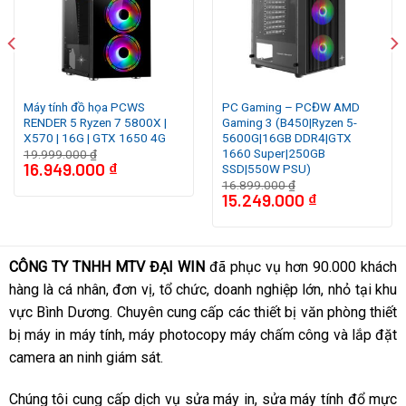
Máy tính đồ họa PCWS
PC Gaming – PCĐW AMD
RENDER 5 Ryzen 7 5800X |
Gaming 3 (B450|Ryzen 5-
Với
CPU Intel Core i5-13600K với 14 Cores/ 20
X570 | 16G | GTX 1650 4G
5600G|16GB DDR4|GTX
1660 Super|250GB
Threads
, xung nhịp
tối đa đạt 5.1Ghz
cho hiệu
19.999.000
₫
16.949.000
₫
SSD|550W PSU)
năng thậm chí cao hơn cả i7-12700K đáp ứng
16.899.000
₫
15.249.000
₫
được tối đa nhu cầu công việc. Vẫn vốn tiếng là
“nóng”, tuy nhiên khi kết hợp với bo mạch chủ
Gigabyte B760M Aorus Elite Ax DDR4
với các
tinh
CÔNG TY TNHH MTV ĐẠI WIN
đã phục vụ hơn 90.000 khách
chỉnh từ các chuyên gia
thì Core i5-13600K chỉ
hàng là cá nhân, đơn vị, tổ chức, doanh nghiệp lớn, nhỏ tại khu
vực Bình Dương. Chuyên cung cấp các thiết bị văn phòng thiết
hoạt động ở mức 150W điện và
nhiệt độ hoạt
bị máy in máy tính, máy photocopy máy chấm công và lắp đặt
động chỉ 80 độ, giảm gần 10 độ so với Default,
camera an ninh giám sát.
khá là mát mẻ
Chúng tôi cung cấp dịch vụ sửa máy in, sửa máy tính đổ mực