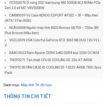
OCSS0076 Ổ cứng SSD Samsung 980 500GB M.2 NVMe PCIe
Gen 3.0 x4 MZ-V8V500BW
CAKN0039 Vỏ Case KENOO ESPORT AF302 – 3F – Mầu Đen
(ATX/ 3 Fan RGB)
NGAG0008 Nguồn máy tính AIGO Bronze GB750 – 750w (80
Plus Bronze/Màu Đen)
VGCL0039 VGA Colorful GeForce RTX 3060 NB DUO 12G V2 L-
V
RAAC0023 Ram Apacer DDR4 2x8G DDR4 bus 3200 OC NOX
TNCP0271 Tản nhiệt CPU ID COOLING SE-226-XT ARGB
TNCP0130 FAN CASE ID-COOLING DF-12025-ARGB TRIO 3pcs
Pack
Danh mục:
Máy tính TK đồ họa
THÔNG TIN CHI TIẾT