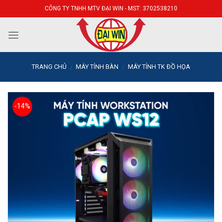
Skip
CÔNG TY TNHH MTV ĐẠI WIN - MST: 3702538210
to
content
TRANG CHỦ
MÁY TÍNH BÀN
MÁY TÍNH TK ĐỒ HỌA
/
/
-14%