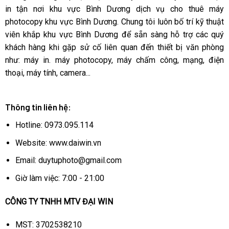
in tận nơi khu vực Bình Dương dịch vụ cho thuê máy
photocopy khu vực Bình Dương. Chung tôi luôn bố trí kỹ thuật
viên khắp khu vực Bình Dương để sẵn sàng hỗ trợ các quý
khách hàng khi gặp sử cố liên quan đến thiết bị văn phòng
như: máy in. máy photocopy, máy chấm công, mạng, điện
thoại, máy tính, camera...
Thông tin liên hệ:
Hotline: 0973.095.114
Website: www.daiwin.vn
Email: duytuphoto@gmail.com
Giờ làm việc: 7:00 - 21:00
CÔNG TY TNHH MTV ĐẠI WIN
Không thể thiếu trong các bộ PC, tản nhiệt
ID-
Cooling SE-226-XT ARGB
cho hiệu quả tản nhiệt
MST: 3702538210