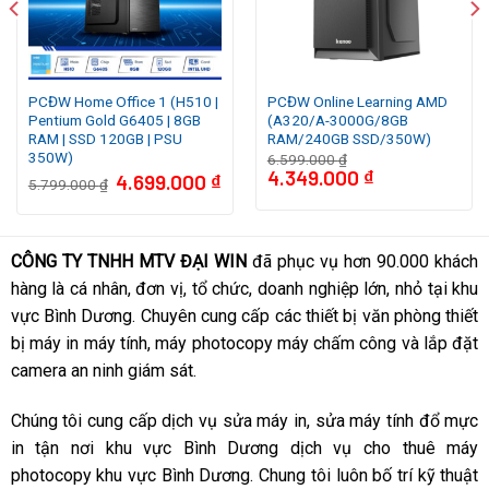
CPU AMD Ryzen 9 5900X / 3.7 GHz (4.8GHz Max
Boost) / 70MB Cache / 12 cores, 24 threads /
105W / Socket AM4
PCĐW Home Office 1 (H510 |
PCĐW Online Learning AMD
Pentium Gold G6405 | 8GB
(A320/A-3000G/8GB
RAM | SSD 120GB | PSU
RAM/240GB SSD/350W)
Dưa trên nền tảng 7nm TSMC FinFet, Ryzen 9
350W)
6.599.000
₫
5900X với xung nhịp mặc định 3.7Ghz, xung nhịp
4.349.000
₫
4.699.000
₫
5.799.000
₫
tối đa 4.8Ghz cùng 70MB L3 Cache, giúp cho CPU
với 12 Core / 24 Thread đạt hiệu quả cao về hiệu
CÔNG TY TNHH MTV ĐẠI WIN
đã phục vụ hơn 90.000 khách
suất công việc. Với sự lựa chọn CPU là Ryzen 9-
hàng là cá nhân, đơn vị, tổ chức, doanh nghiệp lớn, nhỏ tại khu
5900X, PCĐW AMD WS04 được định hình là bộ PC
vực Bình Dương. Chuyên cung cấp các thiết bị văn phòng thiết
tập trung cho nền tảng Media bao gồm Render,
bị máy in máy tính, máy photocopy máy chấm công và lắp đặt
Edit Video, Photoshop và làm phim đều đạt hiệu
camera an ninh giám sát.
suất cực cao
Chúng tôi cung cấp dịch vụ sửa máy in, sửa máy tính đổ mực
in tận nơi khu vực Bình Dương dịch vụ cho thuê máy
photocopy khu vực Bình Dương. Chung tôi luôn bố trí kỹ thuật