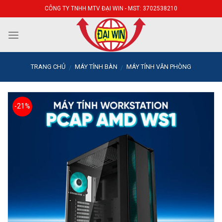
Skip
CÔNG TY TNHH MTV ĐẠI WIN - MST: 3702538210
to
content
TRANG CHỦ
MÁY TÍNH BÀN
MÁY TÍNH VĂN PHÒNG
/
/
-21%