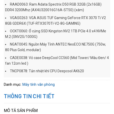
RAAD0063: Ram Adata Spectrix D50 RGB 32GB (2x16GB)
DDR4 3200Mhz (AX4U320016G16A-ST50) (xám)
VGAS0263: VGA ASUS TUF Gaming GeForce RTX 3070 Ti V2
8GB GDDR6X (TUF-RTX3070TI-V2-8G-GAMING)
OCKT0060: Ổ cứng SSD Kingston NV2 1TB PCIe 4.0 x4 NVMe
M.2 (SNV2S/1000G)
NGAT0045: Nguồn Máy Tính ANTEC NeoECO NE750G (750w,
80 Plus Gold, modular)
CADE0038: Vỏ case DeepCool CC560 (Mid Tower/ Màu Đen/ 4
fan 12cm led )
TNCP0878: Tản nhiệt khí CPU Deepcool AK620
Danh mục:
Máy tính văn phòng
THÔNG TIN CHI TIẾT
MÔ TẢ SẢN PHẨM