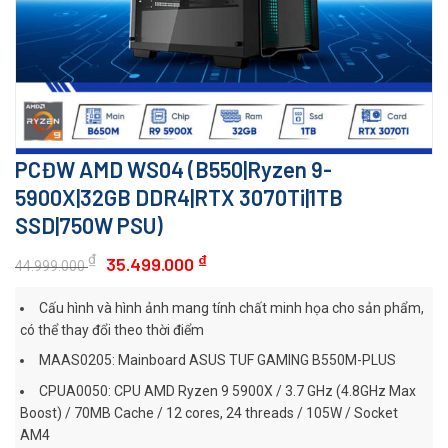
PCĐW AMD WS04 (B550|Ryzen 9-
5900X|32GB DDR4|RTX 3070Ti|1TB
SSD|750W PSU)
₫
₫
35.499.000
44.999.000
Cấu hình và hình ảnh mang tính chất minh họa cho sản phẩm,
có thể thay đổi theo thời điểm
MAAS0205: Mainboard ASUS TUF GAMING B550M-PLUS
CPUA0050: CPU AMD Ryzen 9 5900X / 3.7 GHz (4.8GHz Max
Boost) / 70MB Cache / 12 cores, 24 threads / 105W / Socket
AM4