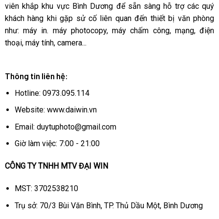
viên khắp khu vực Bình Dương để sẵn sàng hỗ trợ các quý
khách hàng khi gặp sử cố liên quan đến thiết bị văn phòng
như: máy in. máy photocopy, máy chấm công, mạng, điện
thoại, máy tính, camera...
Thông tin liên hệ:
Hotline: 0973.095.114
Website: www.daiwin.vn
Email: duytuphoto@gmail.com
Giờ làm việc: 7:00 - 21:00
CÔNG TY TNHH MTV ĐẠI WIN
Mainboard ASUS TUF GAMING B550M-PLUS
MST: 3702538210
Trụ sở: 70/3 Bùi Văn Bình, TP. Thủ Dầu Một, Bình Dương
Là mẫu bo mạch chủ tầm trung của ASUS, hỗ trợ