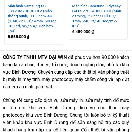
Màn hình Samsung M7
Màn hình Samsung Odyssey
CÔNG TY TNHH MTV ĐẠI WIN
LS32BM700UEXXV (Màn
G4 LS27BG400EEXXV (Màn
thông minh/ 31.5Inch/ 4K
gaming/ 27Inch/ Full HD/
(3840×2160)/ 4ms/ 60HZ/
1ms/ 240Hz/ 400cd/m2/
Hotline: 0973.095.114
300 cd/m2/ VA/ Tích hợp
IPS)
Loa)
6.489.000
₫
Giờ làm việc: Từ 7:00 đến 21:00
8.888.000
₫
CÔNG TY TNHH MTV ĐẠI WIN
đã phục vụ hơn 90.000 khách
hàng là cá nhân, đơn vị, tổ chức, doanh nghiệp lớn, nhỏ tại khu
vực Bình Dương. Chuyên cung cấp các thiết bị văn phòng thiết
bị máy in máy tính, máy photocopy máy chấm công và lắp đặt
camera an ninh giám sát.
Chúng tôi cung cấp dịch vụ sửa máy in, sửa máy tính đổ mực
in tận nơi khu vực Bình Dương dịch vụ cho thuê máy
photocopy khu vực Bình Dương. Chung tôi luôn bố trí kỹ thuật
viên khắp khu vực Bình Dương để sẵn sàng hỗ trợ các quý
khách hàng khi gặp sử cố liên quan đến thiết bị văn phòng