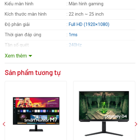
Kiểu màn hình
: Màn hình gaming
Kích thước màn hình
: 22 inch ~ 25 inch
Độ phân giải
:
Full HD (1920×1080)
Thời gian đáp ứng
:
1ms
Tần số quét
:
240Hz
Độ sáng
: 400cd/m2
Xem thêm
Tấm nền
:
IPS
Sản phẩm tương tự
Tỷ lệ tương phản
: 1000:1
Góc nhìn
: 178°(H)/178°(V)
Cổng giao tiếp
: 2x HDMI, 1x DisplayPort
Phụ kiện kèm theo
: Cáp nguồn, Cáp HDMI
Xem thêm cấu hình chi tiết
T
hông tin liên hệ :