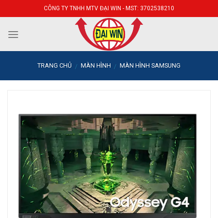
Skip
CÔNG TY TNHH MTV ĐẠI WIN - MST: 3702538210
to
content
TRANG CHỦ
MÀN HÌNH
MÀN HÌNH SAMSUNG
/
/