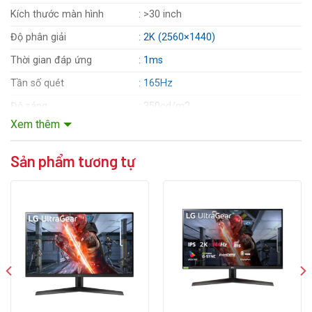
Kích thước màn hình
: >30 inch
Độ phân giải
:
2K (2560×1440)
Thời gian đáp ứng
:
1ms
Tần số quét
:
165Hz
Độ sáng
: 350cd/m2
Xem thêm
Tấm nền
:
VA
Tỷ lệ tương phản
: 3000:1
Sản phẩm tương tự
Góc nhìn
: 178°(H)/178°(V)
Cổng giao tiếp
: 2 x HDMI , 1 x DisplayPort
Phụ kiện kèm theo
: Cáp nguồn, Cáp DisplayPort
Xem thêm cấu hình chi tiết
T
hông tin liên hệ :