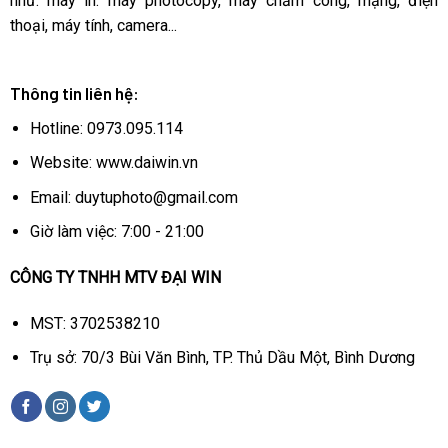
như: máy in. máy photocopy, máy chấm công, mạng, điện
thoại, máy tính, camera...
Thông tin liên hệ:
Hotline: 0973.095.114
Website: www.daiwin.vn
Email: duytuphoto@gmail.com
Giờ làm việc: 7:00 - 21:00
CÔNG TY TNHH MTV ĐẠI WIN
MST: 3702538210
Trụ sở: 70/3 Bùi Văn Bình, TP. Thủ Dầu Một, Bình Dương