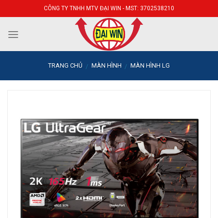
Skip
CÔNG TY TNHH MTV ĐẠI WIN - MST: 3702538210
to
content
TRANG CHỦ
MÀN HÌNH
MÀN HÌNH LG
/
/