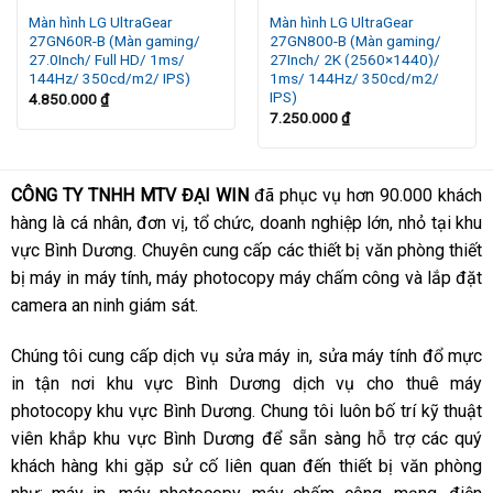
CÔNG TY TNHH MTV ĐẠI WIN
Màn hình LG UltraGear
Màn hình LG UltraGear
27GN60R-B (Màn gaming/
27GN800-B (Màn gaming/
Hotline: 0973.095.114
27.0Inch/ Full HD/ 1ms/
27Inch/ 2K (2560×1440)/
144Hz/ 350cd/m2/ IPS)
1ms/ 144Hz/ 350cd/m2/
Giờ làm việc: Từ 7:00 đến 21:00
IPS)
4.850.000
₫
7.250.000
₫
CÔNG TY TNHH MTV ĐẠI WIN
đã phục vụ hơn 90.000 khách
hàng là cá nhân, đơn vị, tổ chức, doanh nghiệp lớn, nhỏ tại khu
vực Bình Dương. Chuyên cung cấp các thiết bị văn phòng thiết
bị máy in máy tính, máy photocopy máy chấm công và lắp đặt
camera an ninh giám sát.
Chúng tôi cung cấp dịch vụ sửa máy in, sửa máy tính đổ mực
in tận nơi khu vực Bình Dương dịch vụ cho thuê máy
photocopy khu vực Bình Dương. Chung tôi luôn bố trí kỹ thuật
viên khắp khu vực Bình Dương để sẵn sàng hỗ trợ các quý
khách hàng khi gặp sử cố liên quan đến thiết bị văn phòng