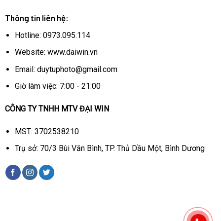
theo
1 x USB cable – USB Type A to C – 3.3 ft
1 x HDMI cable – 6 ft
Thông tin liên hệ:
Xem thêm cấu hình chi tiết
Hotline: 0973.095.114
Website: www.daiwin.vn
T
hông tin liên hệ :
Email: duytuphoto@gmail.com
CÔNG TY TNHH MTV ĐẠI WIN
Giờ làm việc: 7:00 - 21:00
Hotline: 0973.095.114
CÔNG TY TNHH MTV ĐẠI WIN
Giờ làm việc: Từ 7:00 đến 21:00
MST: 3702538210
Trụ sở: 70/3 Bùi Văn Bình, TP. Thủ Dầu Một, Bình Dương