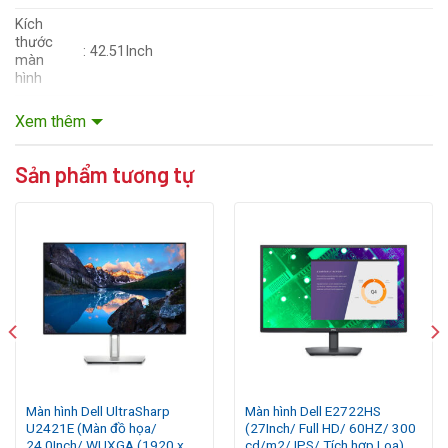
Kích
thước
: 42.51Inch
màn
hình
Độ
Xem thêm
phân
: 4K
giải
Sản phẩm tương tự
Thời
gian
:
5ms
đáp
ứng
Tần số
:
60HZ
quét
Độ sáng
: 350cd/m2
Tấm
:
IPS
nền
Tỷ lệ
Màn hình Dell UltraSharp
Màn hình Dell E2722HS
tương
: 1000:1
U2421E (Màn đồ họa/
(27Inch/ Full HD/ 60HZ/ 300
phản
24.0Inch/ WUXGA (1920 x
cd/m2/ IPS/ Tích hợp Loa)