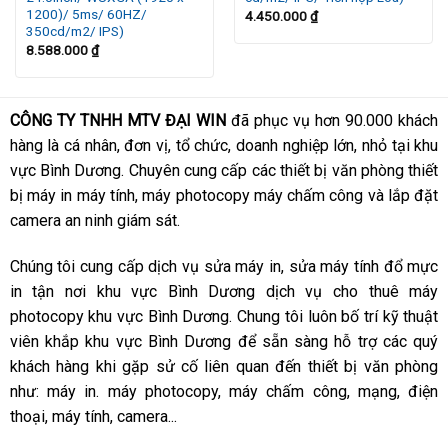
1200)/ 5ms/ 60HZ/
4.450.000
₫
Góc
350cd/m2/ IPS)
: 178°(H)/178°(V)
nhìn
8.588.000
₫
: 2 x DP 1.4
2 x HDMI 2.1 ( TMDS)
1 x USB-C ( DP.14 HB3(2lane)/ HBR2( 4 Lane), Power
CÔNG TY TNHH MTV ĐẠI WIN
đã phục vụ hơn 90.000 khách
Delivery upto 90W, 2/4 lane switching), USB 3.2 Gen 2
hàng là cá nhân, đơn vị, tổ chức, doanh nghiệp lớn, nhỏ tại khu
10Gbps) upstream
3 x USB-C (USB 3.2 Gen2,10Gbps KVM) Upstream
vực Bình Dương. Chuyên cung cấp các thiết bị văn phòng thiết
port, Data Only
Cổng
bị máy in máy tính, máy photocopy máy chấm công và lắp đặt
3 x super speed USB-A ( USB 3.2 Gen 2 10Gbps)
giao
downstream ports
camera an ninh giám sát.
tiếp
1 x super speed USB A (USB3.2 Gen 2 10Gbps) with
B.C 1.2
Chúng tôi cung cấp dịch vụ sửa máy in, sửa máy tính đổ mực
1 x USB C (USB3.2 Gen 2,10 Gbps, Upto 15W
charging) downstream Quick access port
in tận nơi khu vực Bình Dương dịch vụ cho thuê máy
1 x Analog 2.0 audio line out (3.5mm jack)
photocopy khu vực Bình Dương. Chung tôi luôn bố trí kỹ thuật
1 x RJ45 Port (PXE boot, MAC address pass thru,
viên khắp khu vực Bình Dương để sẵn sàng hỗ trợ các quý
WoL,
khách hàng khi gặp sử cố liên quan đến thiết bị văn phòng
: 1 x power cable
như: máy in. máy photocopy, máy chấm công, mạng, điện
Phụ
1 x USB-C to USB-C cable – 3.3 ft
kiện
1 x DisplayPort cable – DisplayPort to DisplayPort – 6
thoại, máy tính, camera...
kèm
ft