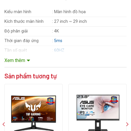
Kiểu màn hình
: Màn hình đồ họa
Kích thước màn hình
: 27 inch ~ 29 inch
Độ phân giải
: 4K
Thời gian đáp ứng
:
5ms
Tần số quét
:
60HZ
Độ sáng
: 350cd/m2
Xem thêm
Tấm nền
:
IPS
Sản phẩm tương tự
Tỷ lệ tương phản
: 1000:1
Góc nhìn
: 178°(H)/178°(V)
: USB-C x 1
DisplayPort 1.2 x 1
HDMI(v2.0) x 2
Cổng giao tiếp
USB Hub : 4x USB 3.2 Gen 1 Type-A
Đầu cắm Tai nghe :Có
USB-C Power Delivery :65W