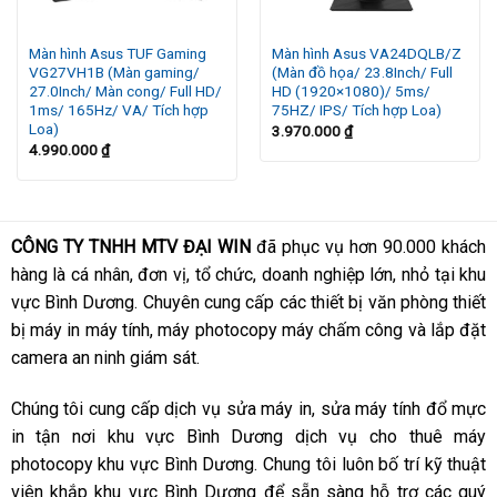
: Báo cáo hiệu chỉnh màu sắc
Cáp DisplayPort
Phụ kiện kèm theo
Dây điện
Màn hình Asus TUF Gaming
Màn hình Asus VA24DQLB/Z
VG27VH1B (Màn gaming/
(Màn đồ họa/ 23.8Inch/ Full
Cáp USB-C
27.0Inch/ Màn cong/ Full HD/
HD (1920×1080)/ 5ms/
1ms/ 165Hz/ VA/ Tích hợp
75HZ/ IPS/ Tích hợp Loa)
Xem thêm cấu hình chi tiết
Loa)
3.970.000
₫
4.990.000
₫
T
hông tin liên hệ :
CÔNG TY TNHH MTV ĐẠI WIN
CÔNG TY TNHH MTV ĐẠI WIN
đã phục vụ hơn 90.000 khách
hàng là cá nhân, đơn vị, tổ chức, doanh nghiệp lớn, nhỏ tại khu
Hotline: 0973.095.114
vực Bình Dương. Chuyên cung cấp các thiết bị văn phòng thiết
Giờ làm việc: Từ 7:00 đến 21:00
bị máy in máy tính, máy photocopy máy chấm công và lắp đặt
camera an ninh giám sát.
Chúng tôi cung cấp dịch vụ sửa máy in, sửa máy tính đổ mực
in tận nơi khu vực Bình Dương dịch vụ cho thuê máy
photocopy khu vực Bình Dương. Chung tôi luôn bố trí kỹ thuật
viên khắp khu vực Bình Dương để sẵn sàng hỗ trợ các quý