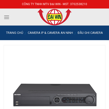
Skip
CÔNG TY TNHH MTV ĐẠI WIN - MST: 3702538210
to
content
TRANG CHỦ
CAMERA IP & CAMERA AN NINH
ĐẦU GHI CAMERA
/
/