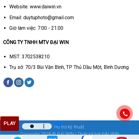
Website: www.daiwin.vn
Email: duytuphoto@gmail.com
Giờ làm việc: 7:00 - 21:00
CÔNG TY TNHH MTV ĐẠI WIN
MST: 3702538210
Trụ sở: 70/3 Bùi Văn Bình, TP. Thủ Dầu Một, Bình Dương
PLAY
Hỗ trợ kỹ thuật:
Copyright 2018 ©
ĐẠI WIN
| Thiết kế bởi
ĐAI WIN