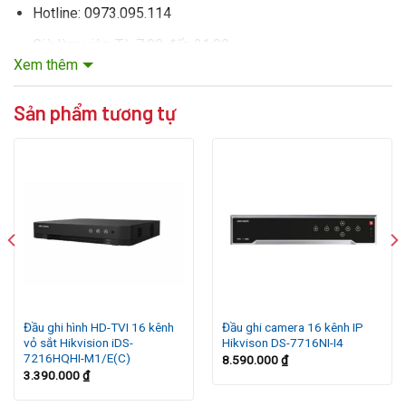
Hotline: 0973.095.114
Giờ làm việc: Từ 7:00 đến 21:00
Xem thêm
Sản phẩm tương tự
Đầu ghi hình HD-TVI 16 kênh
Đầu ghi camera 16 kênh IP
vỏ sắt Hikvision iDS-
Hikvison DS-7716NI-I4
7216HQHI-M1/E(C)
8.590.000
₫
3.390.000
₫