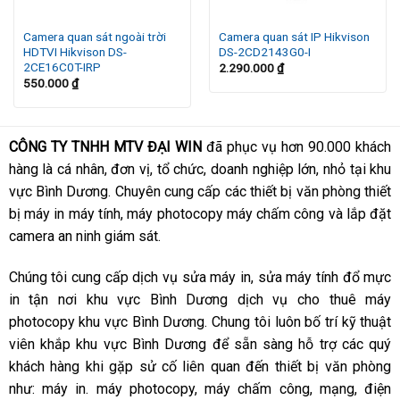
Camera quan sát ngoài trời
Camera quan sát IP Hikvison
HDTVI Hikvison DS-
DS-2CD2143G0-I
2CE16C0T-IRP
2.290.000
₫
550.000
₫
CÔNG TY TNHH MTV ĐẠI WIN
đã phục vụ hơn 90.000 khách
hàng là cá nhân, đơn vị, tổ chức, doanh nghiệp lớn, nhỏ tại khu
vực Bình Dương. Chuyên cung cấp các thiết bị văn phòng thiết
bị máy in máy tính, máy photocopy máy chấm công và lắp đặt
camera an ninh giám sát.
Chúng tôi cung cấp dịch vụ sửa máy in, sửa máy tính đổ mực
in tận nơi khu vực Bình Dương dịch vụ cho thuê máy
photocopy khu vực Bình Dương. Chung tôi luôn bố trí kỹ thuật
viên khắp khu vực Bình Dương để sẵn sàng hỗ trợ các quý
khách hàng khi gặp sử cố liên quan đến thiết bị văn phòng
như: máy in. máy photocopy, máy chấm công, mạng, điện